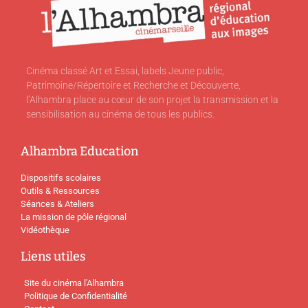
Cinéma classé Art et Essai, labels Jeune public,
Patrimoine/Répertoire et Recherche et Découverte,
l’Alhambra place au cœur de son projet la transmission et la
sensibilisation au cinéma de tous les publics.
Alhambra Education
Dispositifs scolaires
Outils & Ressources
Séances & Ateliers
La mission de pôle régional
Vidéothèque
Liens utiles
Site du cinéma l'Alhambra
Politique de Confidentialité