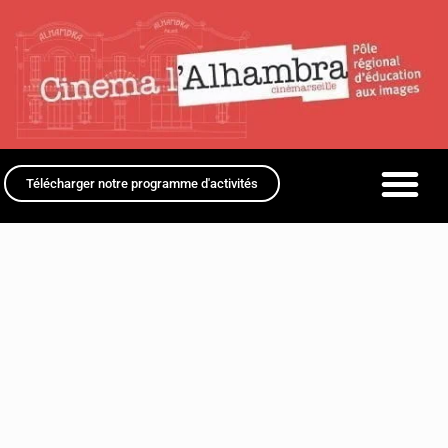
Télécharger notre programme d'activités
Dispositifs scolaires
Outils & Ressourc
Séances & Ateliers
La mission de Pôle ré